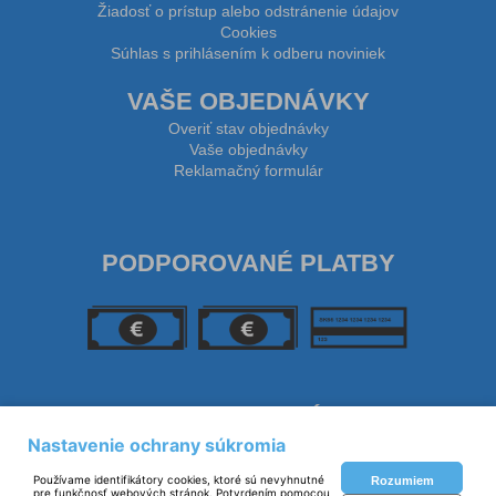
Žiadosť o prístup alebo odstránenie údajov
Cookies
Súhlas s prihlásením k odberu noviniek
VAŠE OBJEDNÁVKY
Overiť stav objednávky
Vaše objednávky
Reklamačný formulár
PODPOROVANÉ PLATBY
SLEDUJTE NÁS
Nastavenie ochrany súkromia
Používame identifikátory cookies, ktoré sú nevyhnutné
Rozumiem
pre funkčnosť webových stránok. Potvrdením pomocou