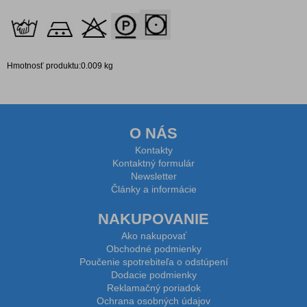
Hmotnosť produktu:0.009 kg
O NÁS
Kontakty
Kontaktný formulár
Newsletter
Články a informácie
NAKUPOVANIE
Ako nakupovať
Obchodné podmienky
Poučenie spotrebiteľa o odstúpení
Dodacie podmienky
Reklamačný poriadok
Ochrana osobných údajov