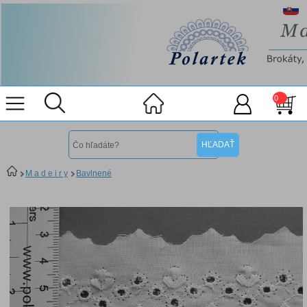
0
M a d e i r y
Bavlnené