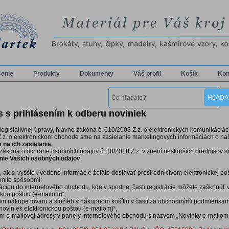
senie
Produkty
Dokumenty
Váš profil
Košík
Kon
s s prihlásením k odberu noviniek
legislatívnej úpravy, hlavne zákona č. 610/2003 Z.z. o elektronických komunikáciác
.z. o elektronickom obchode sme na zasielanie marketingových informáciách o na
na ich zasielanie
.
zákona o ochrane osobných údajov č. 18/2018 Z.z. v znení neskorších predpisov 
enie Vašich osobných údajov
.
, ak si vyššie uvedené informácie želáte dostávať prostredníctvom elektronickej p
týmito spôsobmi:
ráciou do internetového obchodu, kde v spodnej časti registrácie môžete zaškrtnúť
ckou poštou (e-mailom)“,
vom nákupe tovaru a služieb v nákupnom košíku v časti za obchodnými podmienkami
noviniek elektronickou poštou (e-mailom)“,
ím e-mailovej adresy v panely internetového obchodu s názvom „Novinky e-mailom 