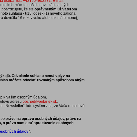
dná osoba, tel.: +421904902271, E-mail:
ním informácií o našich novinkách a iných
potvrdzujete, že ste
oprávneným užívateľom
kéhoto súhlasu - §15, odsek (1) nového zákona
rá dovŕšila 16 rokov veku alebo ak máte menej,
ýkajú. Odvolanie súhlasu nemá vplyv na
 Súhlas môžete odvolať rovnakým spôsobom akým
stup k Vaším osobným údajom,
ailovú adresu
obchod@polartek.sk
,
- Newsletter“, kde systém zistí, že Vaša e-mailová
, o práve na opravu osobných údajov, právo na
, o právo namietať spracúvanie osobných
 osobných údajov
“.