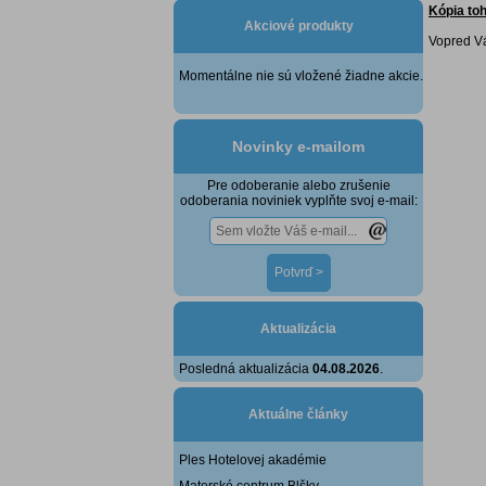
Kópia toh
Akciové produkty
Vopred Vá
Momentálne nie sú vložené žiadne akcie.
Novinky e-mailom
Pre odoberanie alebo zrušenie
odoberania noviniek vyplňte svoj e-mail:
Aktualizácia
Posledná aktualizácia
04.08.2026
.
Aktuálne články
Ples Hotelovej akadémie
Materské centrum Blšky