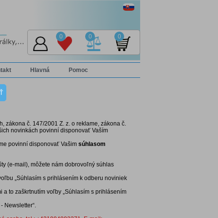
0
0
0
takt
Hlavná
Pomoc
h, zákona č. 147/2001 Z. z. o reklame, zákona č.
šich novinkách povinní disponovať Vaším
sme povinní disponovať Vašim
súhlasom
ošty (e-mail), môžete nám dobrovoľný súhlas
 voľbu „Súhlasím s prihlásením k odberu noviniek
 a to zaškrtnutím voľby „Súhlasím s prihlásením
- Newsletter“.