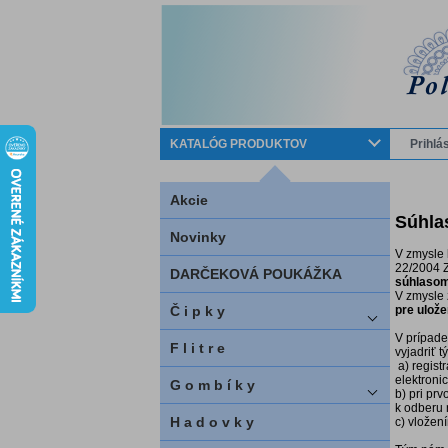
KATALÓG PRODUKTOV
Prihlá
Akcie
Súhla
Novinky
V zmysle 
22/2004 Z
DARČEKOVÁ POUKÁŽKA
súhlasom 
V zmysle 
Č i p k y
pre ulož
V prípade
F l i t r e
vyjadriť 
a) regist
elektroni
G o m b í k y
b) pri pr
k odberu 
H a d o v k y
c) vložen