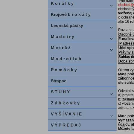
Tým nám 
K o r á l k y
obchod@p
obchodnýc
vloženej
Krojové b r o k á t y
o ochrane
ako 16 ro
Leonské pásiky
Rozsah o
Osobné ú
M a d e i r y
E-mailov
IP adres
M e t r á ž
Účel spr
Právny z
Súhlas d
M o d r o t l a č
Doba spr
P o m ô c k y
Okrem vy
Mate prá
zákonnos
Strapce
ste súhlas
Odvolať s
S T U H Y
a) prostr
b) zaslan
Z ú b k o v k y
c) vložen
adresa e
V Y Š Í V A N I E
Mate prá
vymazani
údajov, a
V Ý P R E D A J
Môžete t