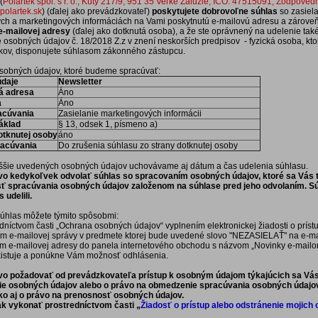
(
Polartek spol. s r. o., Kúty 217/9, 951 35 Veľké Zálužie, IČO: 47515091, Zodpove
olartek.sk
) (ďalej ako prevádzkovateľ)
poskytujete dobrovoľne súhlas
so zasiela
h a marketingových informáciách na Vami poskytnutú e-mailovú adresu a zároveň 
 e-mailovej adresy
(ďalej ako dotknutá osoba), a že ste oprávnený na udelenie ta
 osobných údajov č. 18/2018 Z.z v znení neskorších predpisov - fyzická osoba, kto
kov, disponujete súhlasom zákonného zástupcu.
sobných údajov, ktoré budeme spracúvať:
daje
Newsletter
á adresa
Áno
a
Áno
acúvania
Zasielanie marketingových informácii
áklad
§ 13, odsek 1, písmeno a)
otknutej osoby
áno
acúvania
Do zrušenia súhlasu zo strany dotknutej osoby
ššie uvedených osobných údajov uchovávame aj dátum a čas udelenia súhlasu.
vo kedykoľvek odvolať súhlas so spracovaním osobných údajov, ktoré sa Vás t
ť spracúvania osobných údajov založenom na súhlase pred jeho odvolaním.
 udelili.
úhlas môžete týmito spôsobmi:
edníctvom časti „Ochrana osobných údajov“ vyplnením elektronickej žiadosti o prí
ím e-mailovej správy v predmete ktorej bude uvedené slovo "NEZASIELAŤ" na e-m
ím e-mailovej adresy do panela internetového obchodu s názvom „Novinky e-mailom 
xistuje a ponúkne Vám možnosť odhlásenia.
vo požadovať od prevádzkovateľa prístup k osobným údajom týkajúcich sa Vás
e osobných údajov alebo o právo na obmedzenie spracúvania osobných údajov
ko aj o právo na prenosnosť osobných údajov.
ak vykonať prostredníctvom časti „
Žiadosť o prístup alebo odstránenie mojich