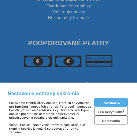
Overiť stav objednávky
Vaše objednávky
Reklamačný formulár
PODPOROVANÉ PLATBY
SLEDUJTE NÁS
Nastavenie ochrany súkromia
Používame identifikátory cookies, ktoré sú nevyhnutné
Rozumiem
pre funkčnosť webových stránok. Potvrdením pomocou
tlačidla „Rozumiem“ súhlasíte s využitím i ďalších typov
Len nevyhnutné
cookies pre štatistické meranie návštevnosti, či
prispôsobovanie obsahu a cielení marketing.
Nastavenia
Voľbou tlačidla „Nastavenia“ môžete sami určiť, aké
skupiny cookies je možné spracovávať v tomto
zariadení.