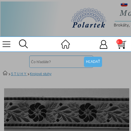
0
S T U H Y
Krojové stuhy