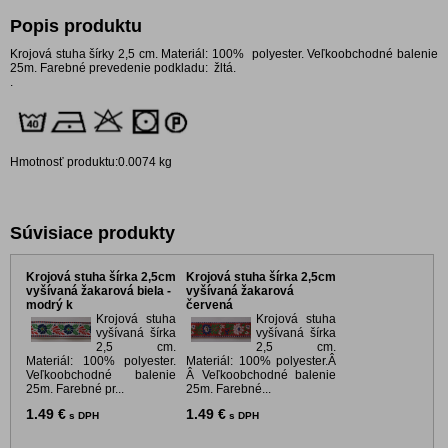
Popis produktu
Krojová stuha šírky 2,5 cm. Materiál: 100% polyester.
Veľkoobchodné balenie
25m.
Farebné prevedenie podkladu: žltá.
.
Hmotnosť produktu:0.0074 kg
Súvisiace produkty
Krojová stuha šírka 2,5cm
Krojová stuha šírka 2,5cm
vyšívaná žakarová biela -
vyšívaná žakarová
modrý k
červená
Krojová stuha
Krojová stuha
vyšívaná šírka
vyšívaná šírka
2,5 cm.
2,5 cm.
Materiál: 100% polyester.
Materiál: 100% polyester.Â
Veľkoobchodné balenie
Â Veľkoobchodné balenie
25m. Farebné pr...
25m. Farebné...
1.49 €
1.49 €
s DPH
s DPH