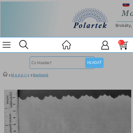
0
M a d e i r y
Bavlnené