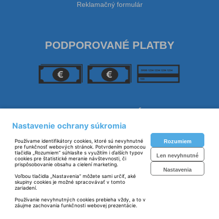
Reklamačný formulár
PODPOROVANÉ PLATBY
SLEDUJTE NÁS
Nastavenie ochrany súkromia
Používame identifikátory cookies, ktoré sú nevyhnutné
Rozumiem
pre funkčnosť webových stránok. Potvrdením pomocou
tlačidla „Rozumiem“ súhlasíte s využitím i ďalších typov
Len nevyhnutné
cookies pre štatistické meranie návštevnosti, či
prispôsobovanie obsahu a cielení marketing.
Nastavenia
Voľbou tlačidla „Nastavenia“ môžete sami určiť, aké
skupiny cookies je možné spracovávať v tomto
zariadení.
Prevádzkovateľ: © Polartek spol. s r. o. 2023
Používanie nevyhnutných cookies prebieha vždy, a to v
záujme zachovania funkčnosti webovej prezentácie.
Technické riešenie:
© MiBe ESHOP 2023 verzia: 51