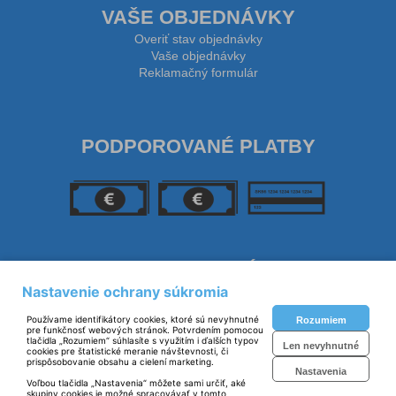
VAŠE OBJEDNÁVKY
Overiť stav objednávky
Vaše objednávky
Reklamačný formulár
PODPOROVANÉ PLATBY
SLEDUJTE NÁS
Nastavenie ochrany súkromia
Používame identifikátory cookies, ktoré sú nevyhnutné
Rozumiem
pre funkčnosť webových stránok. Potvrdením pomocou
tlačidla „Rozumiem“ súhlasíte s využitím i ďalších typov
Len nevyhnutné
cookies pre štatistické meranie návštevnosti, či
prispôsobovanie obsahu a cielení marketing.
Nastavenia
Voľbou tlačidla „Nastavenia“ môžete sami určiť, aké
skupiny cookies je možné spracovávať v tomto