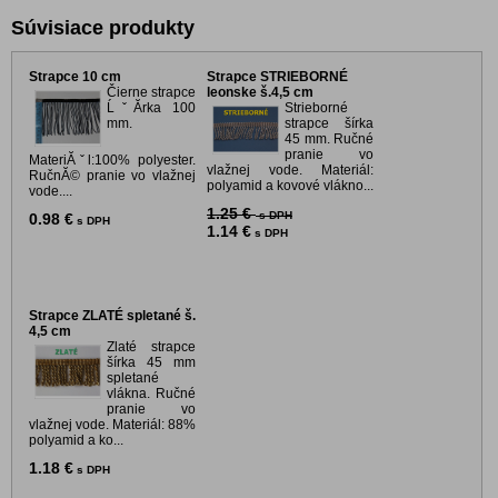
Súvisiace produkty
Strapce 10 cm
Strapce STRIEBORNÉ
Čierne strapce
leonske š.4,5 cm
ĹˇĂ­rka 100
Strieborné
mm.
strapce šírka
45 mm. Ručné
pranie vo
MateriĂˇl:100% polyester.
vlažnej vode. Materiál:
RučnĂ© pranie vo vlažnej
polyamid a kovové vlákno...
vode....
1.25 €
s DPH
0.98 €
s DPH
1.14 €
s DPH
Strapce ZLATÉ spletané š.
4,5 cm
Zlaté strapce
šírka 45 mm
spletané
vlákna. Ručné
pranie vo
vlažnej vode. Materiál: 88%
polyamid a ko...
1.18 €
s DPH