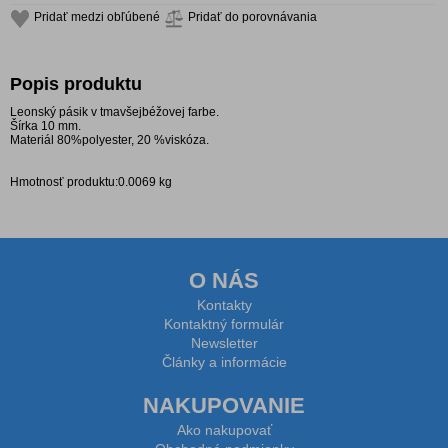
Pridať medzi obľúbené
Pridať do porovnávania
Popis produktu
Leonský pásik v tmavšejbéžovej farbe.
Šírka 10 mm.
Materiál 80%polyester, 20 %viskóza.
Hmotnosť produktu:0.0069 kg
O NÁS
Kontakty
Kontaktný formulár
Newsletter
Články a informácie
NAKUPOVANIE
Ako nakupovať