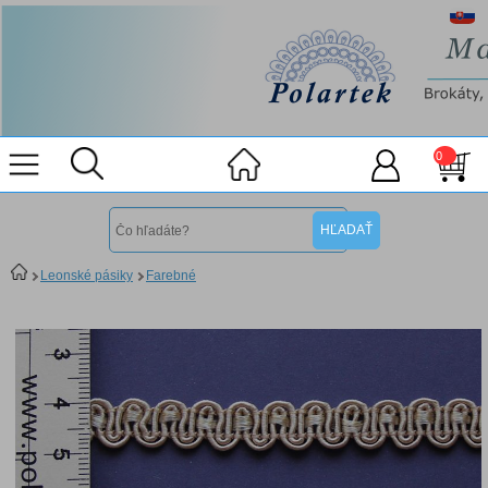
0
Leonské pásiky
Farebné