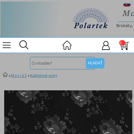
0
M e t r á ž
Kašmírové vzory