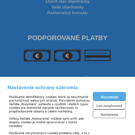
Overiť stav objednávky
Vaše objednávky
Reklamačný formulár
PODPOROVANÉ PLATBY
SLEDUJTE NÁS
Nastavenie ochrany súkromia
Používame identifikátory cookies, ktoré sú nevyhnutné
Rozumiem
pre funkčnosť webových stránok. Potvrdením pomocou
tlačidla „Rozumiem“ súhlasíte s využitím i ďalších typov
Len nevyhnutné
cookies pre štatistické meranie návštevnosti, či
prispôsobovanie obsahu a cielení marketing.
Nastavenia
Voľbou tlačidla „Nastavenia“ môžete sami určiť, aké
skupiny cookies je možné spracovávať v tomto
zariadení.
Prevádzkovateľ: © Polartek spol. s r. o. 2023
Používanie nevyhnutných cookies prebieha vždy, a to v