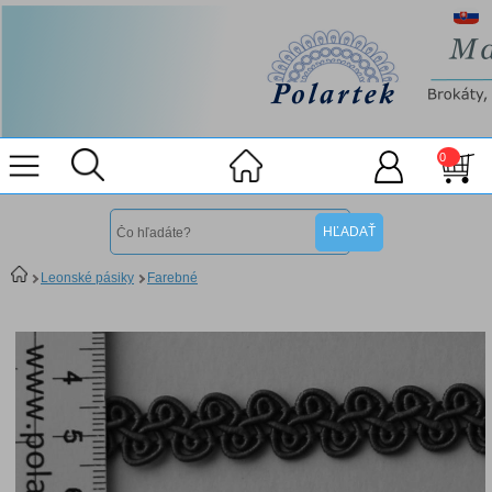
0
Leonské pásiky
Farebné