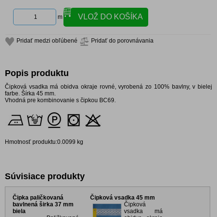
m
Pridať medzi obľúbené
Pridať do porovnávania
Popis produktu
Čipková vsadka má obidva okraje rovné, vyrobená zo 100% bavlny, v bielej
farbe. Šírka 45 mm.
Vhodná pre kombinovanie s čipkou BC69.
Hmotnosť produktu:0.0099 kg
Súvisiace produkty
Čipka paličkovaná
Čipková vsadka 45 mm
bavlnená širka 37 mm
Čipková
biela
vsadka má