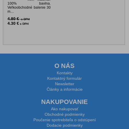
100% bavlna.
Veľkoobchodné balenie 30
m....
4.80 €
s DPH
4.30 €
s DPH
O NÁS
Kontakty
Kontaktný formulár
Newsletter
Články a informácie
NAKUPOVANIE
Ako nakupovať
Obchodné podmienky
Poučenie spotrebiteľa o odstúpení
Dodacie podmienky