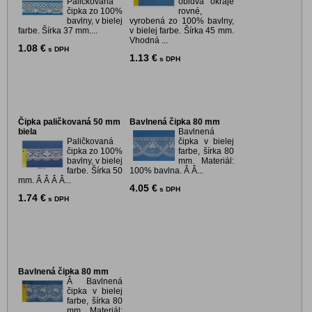
Paličkovaná
obidva okraje
čipka zo 100%
rovné,
bavlny, v bielej
vyrobená zo 100% bavlny,
farbe. Šírka 37 mm....
v bielej farbe. Šírka 45 mm.
Vhodná ...
1.08 €
s DPH
1.13 €
s DPH
Čipka paličkovaná 50 mm
Bavlnená čipka 80 mm
biela
Bavlnená
Paličkovaná
čipka v bielej
čipka zo 100%
farbe, šírka 80
bavlny, v bielej
mm. Materiál:
farbe. Šírka 50
100% bavlna. Â Â...
mm. Â Â Â Â...
4.05 €
s DPH
1.74 €
s DPH
Bavlnená čipka 80 mm
Â Bavlnená
čipka v bielej
farbe, šírka 80
mm. Materiál: