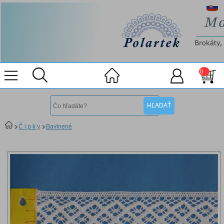
0
Č i p k y
Bavlnené