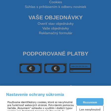
Cookies
Súhlas s prihlásením k odberu noviniek
VAŠE OBJEDNÁVKY
Overiť stav objednávky
Vaše objednávky
Reklamačný formulár
PODPOROVANÉ PLATBY
SLEDUJTE NÁS
Nastavenie ochrany súkromia
Používame identifikátory cookies, ktoré sú nevyhnutné
Rozumiem
pre funkčnosť webových stránok. Potvrdením pomocou
tlačidla „Rozumiem“ súhlasíte s využitím i ďalších typov
Len nevyhnutné