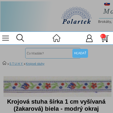
0
S T U H Y
Krojové stuhy
Krojová stuha šírka 1 cm vyšívaná
(žakarová) biela - modrý okraj