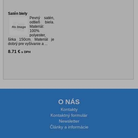
Satén biely
Pevný satén,
odtieň biela.
Materiál:
100%
polyester,
šírka 150cm. Materiál je
dobrý pre vyšívanie a ...
8.71 €
s DPH
O NÁS
Kontakty
Kontaktný formulár
Newsletter
Články a informácie