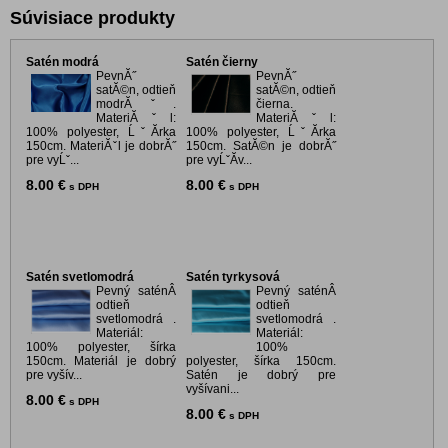
Súvisiace produkty
Satén modrá
Satén čierny
PevnĂ˝
PevnĂ˝
satĂ©n, odtieň
satĂ©n, odtieň
modrĂˇ.
čierna.
MateriĂˇl:
MateriĂˇl:
100% polyester, ĹˇĂ­rka
100% polyester, ĹˇĂ­rka
150cm. MateriĂˇl je dobrĂ˝
150cm. SatĂ©n je dobrĂ˝
pre vyĹˇ...
pre vyĹˇĂ­v...
8.00 €
8.00 €
s DPH
s DPH
Satén svetlomodrá
Satén tyrkysová
Pevný saténÂ
Pevný saténÂ
odtieň
odtieň
svetlomodrá .
svetlomodrá .
Materiál:
Materiál:
100% polyester, šírka
100%
150cm. Materiál je dobrý
polyester, šírka 150cm.
pre vyšív...
Satén je dobrý pre
vyšívani...
8.00 €
s DPH
8.00 €
s DPH