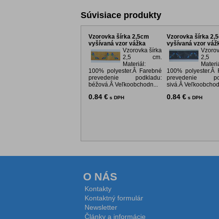
Súvisiace produkty
Vzorovka šírka 2,5cm
Vzorovka šírka 2,
vyšívaná vzor vážka
vyšívaná vzor váž
Vzorovka šírka
Vzorov
2,5 cm.
2,5
Materiál:
Materiá
100% polyester.Â Farebné
100% polyester.Â 
prevedenie podkladu:
prevedenie pod
béžová.Â Veľkoobchodn...
sivá.Â Veľkoobchodn
0.84 €
0.84 €
s DPH
s DPH
O NÁS
Kontakty
Kontaktný formulár
Newsletter
Články a informácie