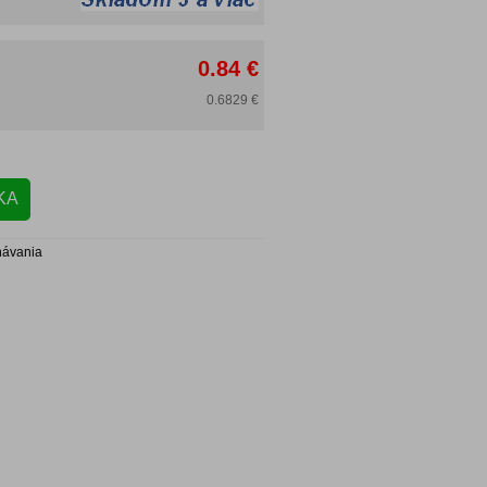
0.84 €
0.6829 €
návania