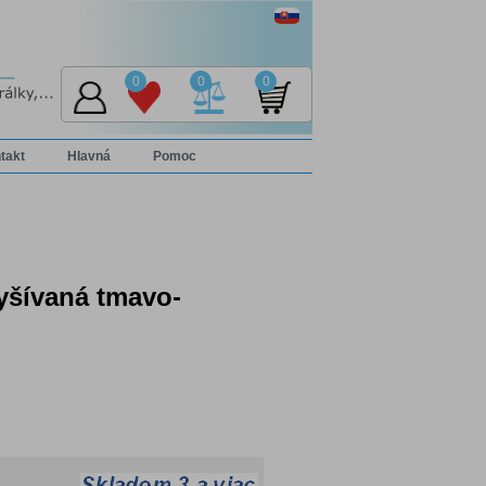
0
0
0
takt
Hlavná
Pomoc
yšívaná tmavo-