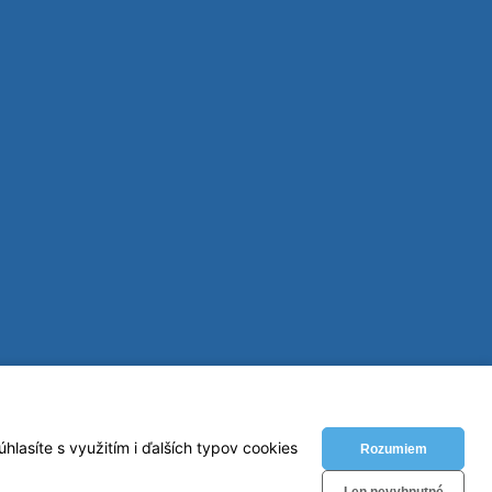
lasíte s využitím i ďalších typov cookies
Rozumiem
Len nevyhnutné