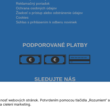
Reklamačný poriadok
Ochrana osobných údajov
Žiadosť o prístup alebo odstránenie údajov
Cookies
Súhlas s prihlásením k odberu noviniek
PODPOROVANÉ PLATBY
SLEDUJTE NÁS
čnosť webových stránok. Potvrdením pomocou tlačidla „Rozumiem“ súh
a cielení marketing.