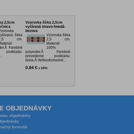
ka 2,5cm
Vzorovka šírka 2,5cm
ečnica
vyšívaná tmavo-hnedá-
Vzorovka
bezova
vyšívaná šírka
Vzorovka šírka
2,5 cm.
2,5 cm.
Materiál:
Materiál:
er.Â Farebné
100%
 podkladu:
polyester.Â Farebné
..
prevedenie podkladu:
biela.Â Veľkoobchodné...
0.84 €
s DPH
E OBJEDNÁVKY
 stav objednávky
bjednávky
ačný formulár