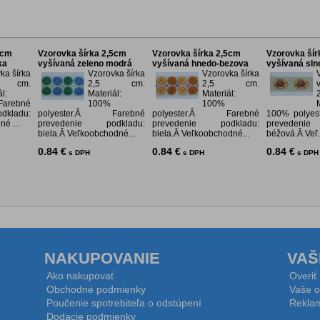
5cm
Vzorovka šírka 2,5cm
Vzorovka šírka 2,5cm
Vzorovka šír
ka
vyšívaná zeleno modrá
vyšívaná hnedo-bezova
vyšívaná sln
ka šírka
Vzorovka šírka
Vzorovka šírka
 cm.
2,5 cm.
2,5 cm.
l:
Materiál:
Materiál:
Farebné
100%
100%
kladu:
polyester.Â Farebné
polyester.Â Farebné
100% polyest
é ...
prevedenie podkladu:
prevedenie podkladu:
prevedenie
biela.Â Veľkoobchodné...
biela.Â Veľkoobchodné...
béžová.Â Veľ.
0.84 €
0.84 €
0.84 €
s DPH
s DPH
s DPH
NAKUPOVANIE
VAŠ
Ako nakupovať
Overiť
Obchodné podmienky
Vaše o
Poučenie spotrebiteľa o odstúpení
Reklam
Dodacie podmienky