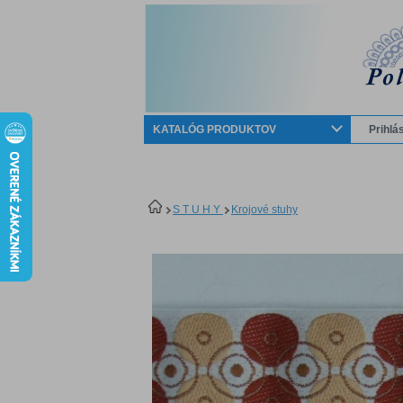
KATALÓG PRODUKTOV
Prihlá
S T U H Y
Krojové stuhy