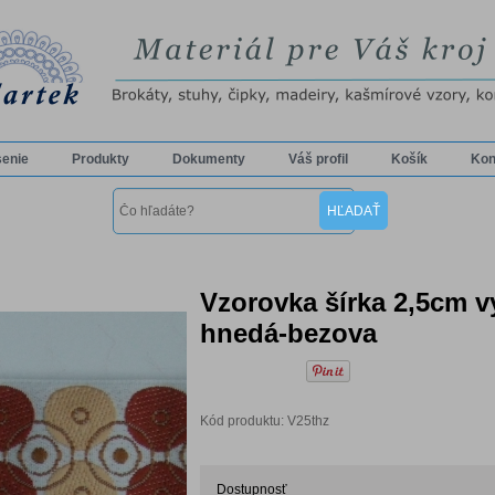
senie
Produkty
Dokumenty
Váš profil
Košík
Kon
Vzorovka šírka 2,5cm v
hnedá-bezova
Kód produktu: V25thz
Dostupnosť